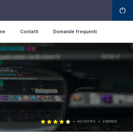
me
Contatti
Domande frequenti
•
•
4.67 OUT OF 5
3 RATINGS