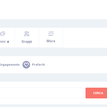
More
mici
Gruppi
0
Engagements
Preferiti