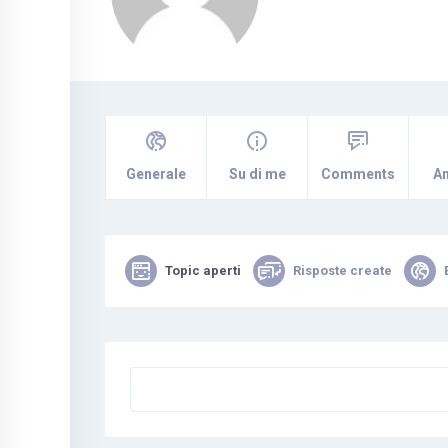
Generale
Su di me
Comments
A
Topic aperti
Risposte create